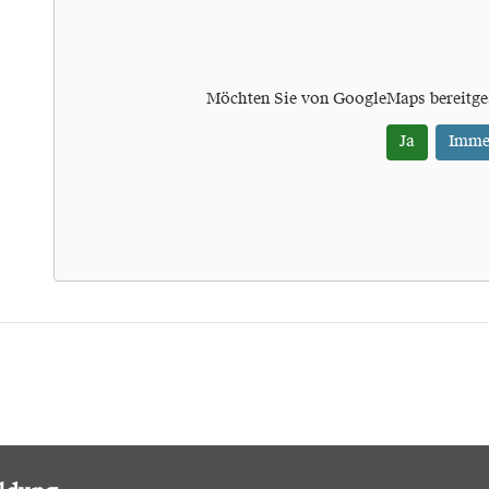
Möchten Sie von
GoogleMaps
bereitge
Ja
Imme