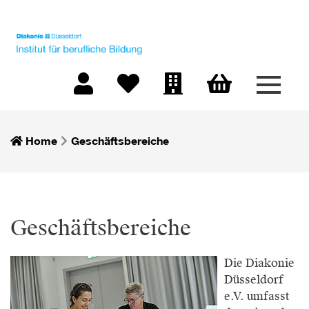
Menü 
Warenkorb
Mein Konto
Merkliste
Firmen-Login
Home
Geschäftsbereiche
Geschäftsbereiche
Die Diakonie
Düsseldorf
e.V. umfasst