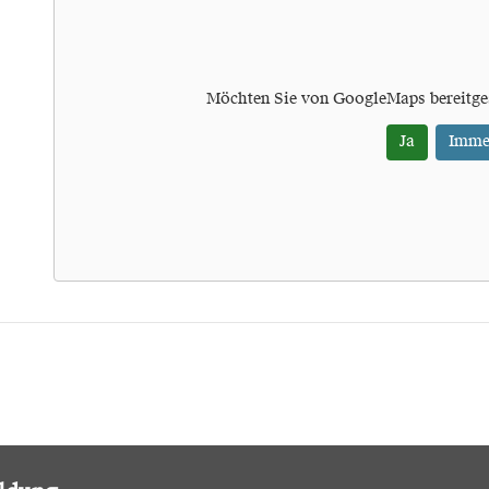
Möchten Sie von
GoogleMaps
bereitge
Ja
Imme