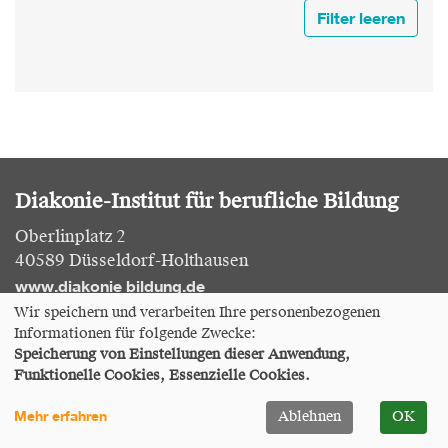
Filter leeren
Diakonie-Institut für berufliche Bildung
Oberlinplatz 2
40589 Düsseldorf-Holthausen
www.diakonie bildung.de
Wir speichern und verarbeiten Ihre personenbezogenen
Informationen für folgende Zwecke:
Tel: 0211 756 759 77
Speicherung von Einstellungen dieser Anwendung,
anmeldung-fortbildung(at)diakonie-
Funktionelle Cookies, Essenzielle Cookies.
E-Mail:
duesseldorf.de
Mehr erfahren
Ablehnen
OK
Info