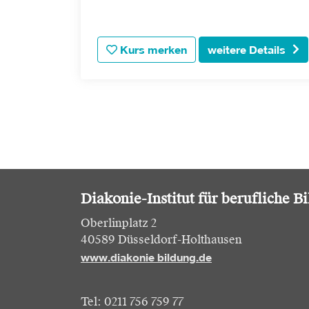
Kurs merken
weitere Details
Diakonie-Institut für berufliche B
Oberlinplatz 2
40589 Düsseldorf-Holthausen
www.diakonie bildung.de
Tel: 0211 756 759 77