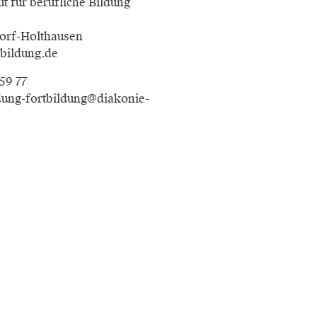
ut für berufliche Bildung
orf-Holthausen
bildung.de
759 77
dung-fortbildung@diakonie-