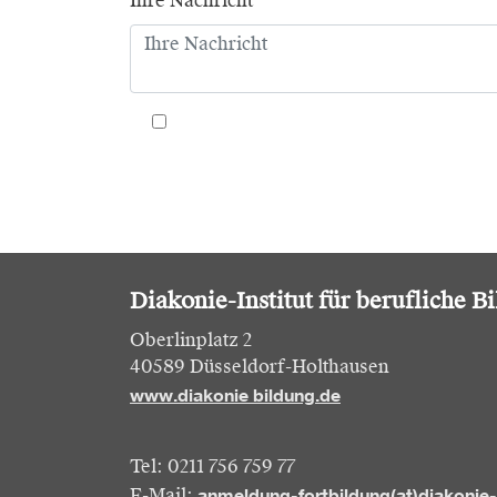
Ihre Nachricht
*
Diakonie-Institut für berufliche B
Oberlinplatz 2
40589 Düsseldorf-Holthausen
www.diakonie bildung.de
Tel: 0211 756 759 77
anmeldung-fortbildung(at)diakonie