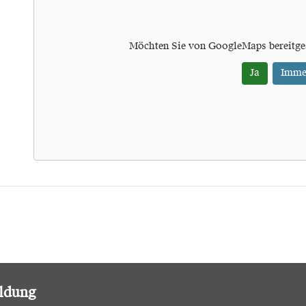
Möchten Sie von
GoogleMaps
bereitge
Ja
Imme
ildung