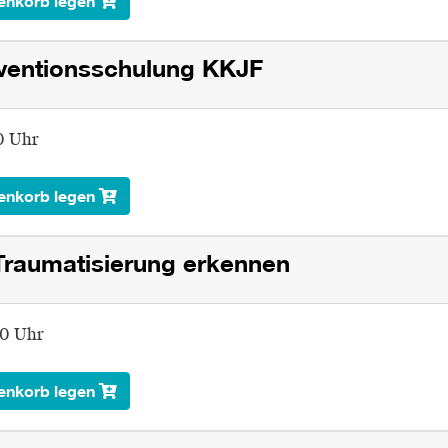
enkorb legen
äventionsschulung KKJF
00 Uhr
enkorb legen
Traumatisierung erkennen
00 Uhr
enkorb legen