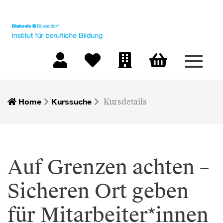
Menü 
Warenkorb
Mein Konto
Merkliste
Firmen-Login
Home
Kurssuche
Kursdetails
Auf Grenzen achten –
Sicheren Ort geben
für Mitarbeiter*innen