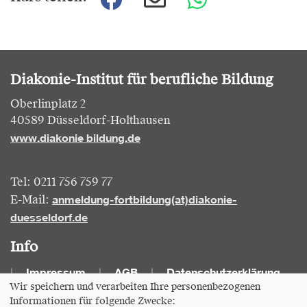
Diakonie-Institut für berufliche Bildung
Oberlinplatz 2
40589 Düsseldorf-Holthausen
www.diakonie bildung.de
Tel: 0211 756 759 77
anmeldung-fortbildung(at)diakonie-
E-Mail:
duesseldorf.de
Info
Impressum
AGB
Datenschutzerklärung
Wir speichern und verarbeiten Ihre personenbezogenen
Informationen für folgende Zwecke:
Cookie Einstellungen