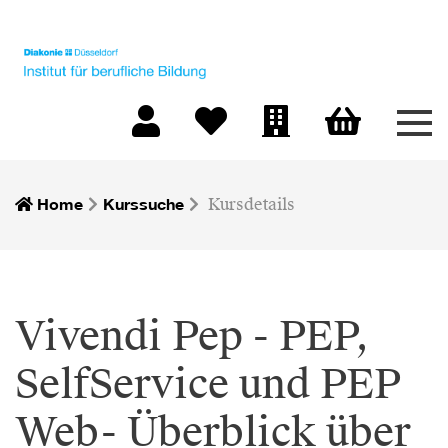
Men
Warenkorb
Mein Konto
Merkliste
Firmen-Login
Home
Kurssuche
Kursdetails
Vivendi Pep - PEP,
SelfService und PEP
Web- Überblick über