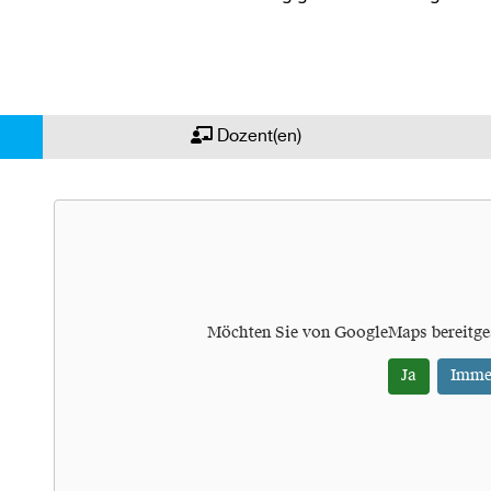
Dozent(en)
Möchten Sie von
GoogleMaps
bereitge
Ja
Imme