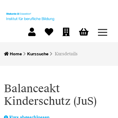
Menü 
Warenkorb
Mein Konto
Merkliste
Firmen-Login
Home
Kurssuche
Kursdetails
Balanceakt
Kinderschutz (JuS)