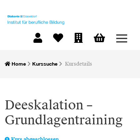
Menü 
Warenkorb
Mein Konto
Merkliste
Firmen-Login
Home
Kurssuche
Kursdetails
Deeskalation –
Grundlagentraining