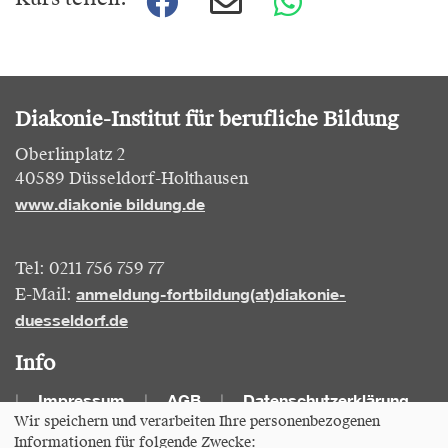
Kurs teilen:
Diakonie-Institut für berufliche Bildung
Oberlinplatz 2
40589 Düsseldorf-Holthausen
www.diakonie bildung.de
Tel: 0211 756 759 77
anmeldung-fortbildung(at)diakonie-
E-Mail:
duesseldorf.de
Info
Impressum
AGB
Datenschutzerklärung
Wir speichern und verarbeiten Ihre personenbezogenen
Informationen für folgende Zwecke:
Cookie Einstellungen