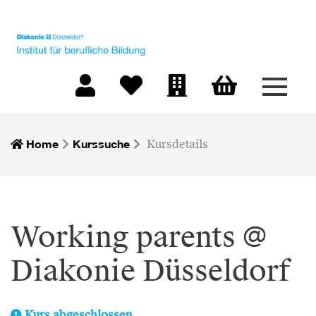
Menü 
Warenkorb
Mein Konto
Merkliste
Firmen-Login
Home
Kurssuche
Kursdetails
Working parents @
Diakonie Düsseldorf