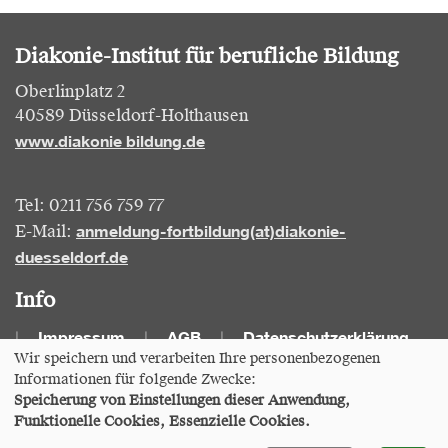
Diakonie-Institut für berufliche Bildung
Oberlinplatz 2
40589 Düsseldorf-Holthausen
www.diakonie bildung.de
Tel: 0211 756 759 77
anmeldung-fortbildung(at)diakonie-
E-Mail:
duesseldorf.de
Info
Impressum
AGB
Datenschutzerklärung
Wir speichern und verarbeiten Ihre personenbezogenen
Informationen für folgende Zwecke:
Cookie Einstellungen
Speicherung von Einstellungen dieser Anwendung,
Funktionelle Cookies, Essenzielle Cookies.
A
Kontrast
A
A
Ansicht