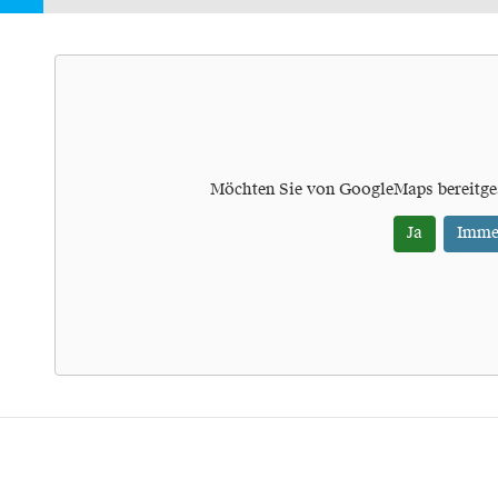
Möchten Sie von
GoogleMaps
bereitge
Ja
Imme