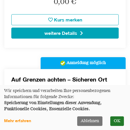
0,00 €
Kurs merken
weitere Details
Anmeldung möglich
Auf Grenzen achten – Sicheren Ort
geben für Mitarbeiter*innen mit
Wir speichern und verarbeiten Ihre personenbezogenen
überwiegenden Kontakt ohne
Informationen für folgende Zwecke:
Klient*innen Kontakt (OKK)
Speicherung von Einstellungen dieser Anwendung,
Präventionsschulung für die Diakonie
Funktionelle Cookies, Essenzielle Cookies.
Düsseldorf
Mehr erfahren
Ablehnen
OK