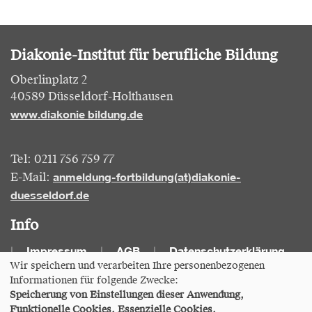
Diakonie-Institut für berufliche Bildung
Oberlinplatz 2
40589 Düsseldorf-Holthausen
www.diakonie bildung.de
Tel: 0211 756 759 77
anmeldung-fortbildung(at)diakonie-
E-Mail:
duesseldorf.de
Info
Impressum
AGB
Datenschutzerklärung
Wir speichern und verarbeiten Ihre personenbezogenen
Informationen für folgende Zwecke:
Cookie Einstellungen
Speicherung von Einstellungen dieser Anwendung,
Funktionelle Cookies, Essenzielle Cookies.