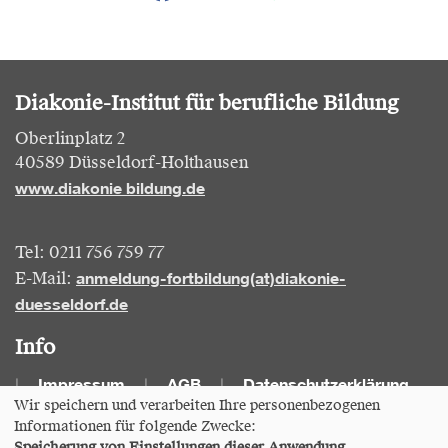
Diakonie-Institut für berufliche Bildung
Oberlinplatz 2
40589 Düsseldorf-Holthausen
www.diakonie bildung.de
Tel: 0211 756 759 77
anmeldung-fortbildung(at)diakonie-
E-Mail:
duesseldorf.de
Info
Impressum
AGB
Datenschutzerklärung
Wir speichern und verarbeiten Ihre personenbezogenen
Informationen für folgende Zwecke:
Cookie Einstellungen