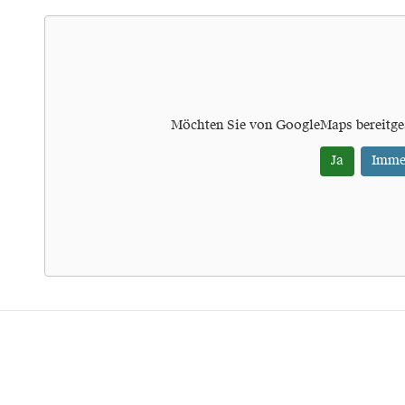
Möchten Sie von
GoogleMaps
bereitge
Ja
Imme