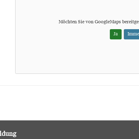
Möchten Sie von
GoogleMaps
bereitge
Ja
Imme
ildung