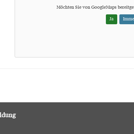
Möchten Sie von
GoogleMaps
bereitge
Ja
Imme
ildung