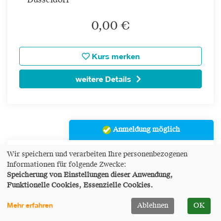
Düsseldorf
0,00 €
Kurs merken
weitere Details
Anmeldung möglich
Wir speichern und verarbeiten Ihre personenbezogenen
Ehrenamtskoordinator*in -
Informationen für folgende Zwecke:
Berufsbegleitende Weiterbildung
Speicherung von Einstellungen dieser Anwendung,
Funktionelle Cookies, Essenzielle Cookies.
Status:
3 Plätze frei
Mehr erfahren
Ablehnen
OK
Datum:
Mi.
04.11.2026 -
Do.
20.05.2027