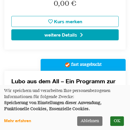
0,00 €
Kurs merken
weitere Details
fast ausgebucht
Lubo aus dem All – Ein Programm zur
Gewaltprävention in
Wir speichern und verarbeiten Ihre personenbezogenen
Kindertageseinrichtungen
Informationen für folgende Zwecke:
Speicherung von Einstellungen dieser Anwendung,
Funktionelle Cookies, Essenzielle Cookies.
Status:
1 Plätze frei
Mehr erfahren
Ablehnen
OK
Datum:
Fr.
10.07.2026 -
Fr.
11.09.2026