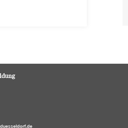
ildung
-duesseldorf.de