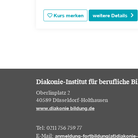
Kurs merken
weitere Details
Diakonie-Institut für berufliche B
Oberlinplatz 2
40589 Düsseldorf-Holthausen
www.diakonie bildung.de
Tel: 0211 756 759 77
anmeldung-fortbildung(at)diakonie
E-Mail: