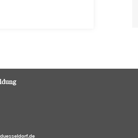
ildung
-duesseldorf.de