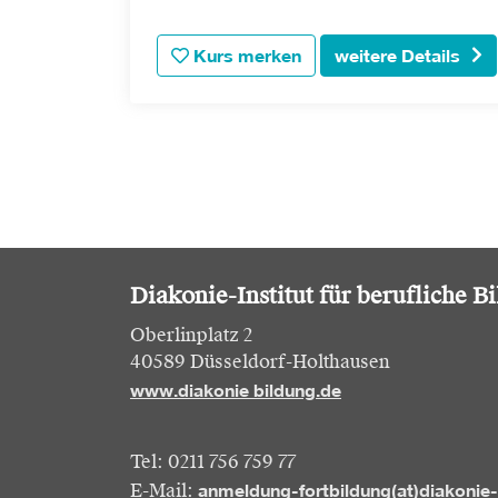
Kurs merken
weitere Details
Diakonie-Institut für berufliche B
Oberlinplatz 2
40589 Düsseldorf-Holthausen
www.diakonie bildung.de
Tel: 0211 756 759 77
anmeldung-fortbildung(at)diakonie
E-Mail: